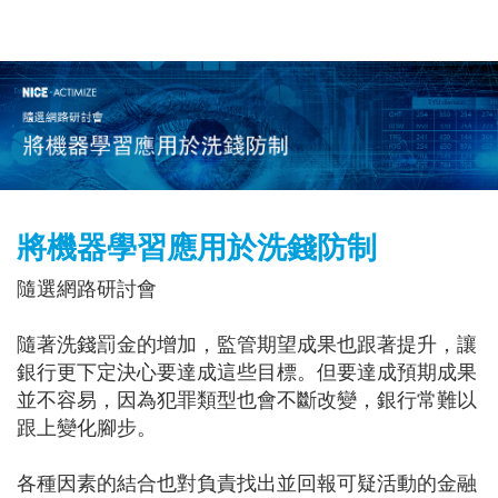
Get in Touch
將機器學習應用於洗錢防制
隨選網路研討會
隨著洗錢罰金的增加，監管期望成果也跟著提升，讓
銀行更下定決心要達成這些目標。但要達成預期成果
並不容易，因為犯罪類型也會不斷改變，銀行常難以
跟上變化腳步。
各種因素的結合也對負責找出並回報可疑活動的金融